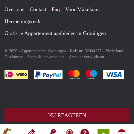
Over ons
Contact
Faq
Voor Makelaars
Herroepingsrecht
Gratis je Appartement aanbieden in Groningen
© 2026 - Appartementen Groningen - KvK nr. 02094127 –
Nederland
Disclaimer
Spam & nep-accounts
Account verwijderen
Je rekent gemakkelijk af met Paypal
Je rekent gemakkelijk af met M
Je rekent gemakkelij
Je re
NU REAGEREN
+