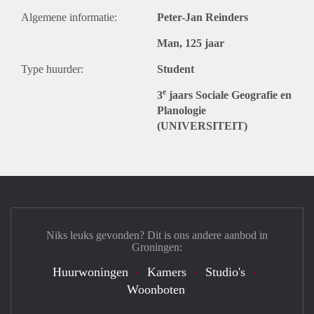
Algemene informatie:
Peter-Jan Reinders
Man, 125 jaar
Type huurder:
Student
e
3
jaars Sociale Geografie en
Planologie
(UNIVERSITEIT)
Niks leuks gevonden? Dit is ons andere aanbod in
Groningen:
Huurwoningen
Kamers
Studio's
Woonboten