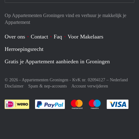
Op Appartementen Groningen vind en verhuur je makkelijk je
Appartement
Over ons
Contact
Faq
Voor Makelaars
Herroepingsrecht
Gratis je Appartement aanbieden in Groningen
© 2026 - Appartementen Groningen - KvK nr. 02094127 –
Nederland
Disclaimer
Spam & nep-accounts
Account verwijderen
Je rekent gemakkelijk af met Paypal
Je rekent gemakkelijk af met M
Je rekent gemakkelij
Je re