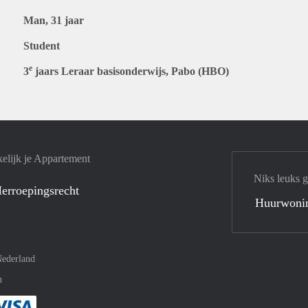
Man, 31 jaar
Student
e
3
jaars Leraar basisonderwijs, Pabo (HBO)
elijk je Appartement
Niks leuks 
erroepingsrecht
Huurwoni
ederland
n
met Paypal
kelijk af met Mastercard
ent gemakkelijk af met Meastro
Je rekent gemakkelijk af met Visa