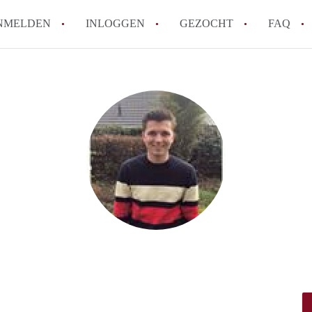
NMELDEN
INLOGGEN
GEZOCHT
FAQ
Hoe werkt Appartement Groningen
Hoeveel kost het om te reageren op een 
How to translate AppartementGroningen?
Wat is AppartementenGroningen?
Wat is de privacyverklaring van Apparte
Alle veelgestelde vragen