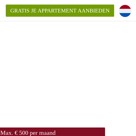
GRATIS JE APPARTEMENT AANBIEDEN
Appartement in Groningen?
mentenGroningen?
Max. € 500 per maand