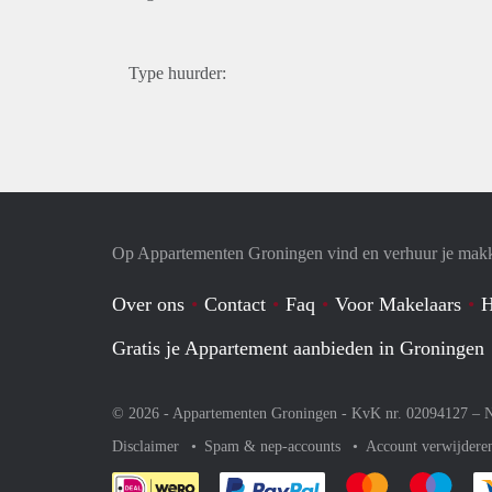
Type huurder:
Op Appartementen Groningen vind en verhuur je makk
Over ons
Contact
Faq
Voor Makelaars
H
Gratis je Appartement aanbieden in Groningen
© 2026 - Appartementen Groningen - KvK nr. 02094127 –
N
Disclaimer
Spam & nep-accounts
Account verwijdere
Je rekent gemakkelijk af 
Je rekent gemak
Je rek