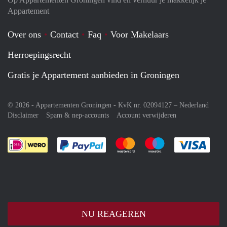
Appartement
Over ons
Contact
Faq
Voor Makelaars
Herroepingsrecht
Gratis je Appartement aanbieden in Groningen
© 2026 - Appartementen Groningen - KvK nr. 02094127 –
Nederland
Disclaimer
Spam & nep-accounts
Account verwijderen
Je rekent gemakkelijk af met Paypal
Je rekent gemakkelijk af met M
Je rekent gemakkelij
Je re
NU REAGEREN