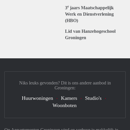
e
3
jaars Maatschappelijk
Werk en Dienstverlening
(HBO)
Lid van Hanzehogeschool
Groningen
Niks leuks gevonden? Dit is ons andere aanbod in
Groningen:
Huurwoningen
Kamers
Studio's
Woonboten
Op Appartementen Groningen vind en verhuur je makkelijk je