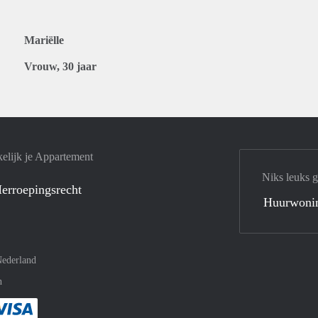
Mariëlle
Vrouw, 30 jaar
elijk je Appartement
Niks leuks 
erroepingsrecht
Huurwoni
ederland
n
met Paypal
kelijk af met Mastercard
ent gemakkelijk af met Meastro
Je rekent gemakkelijk af met Visa