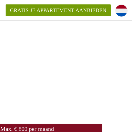
GRATIS JE APPARTEMENT AANBIEDEN
Appartement in Groningen?
mentenGroningen?
Max. € 800 per maand