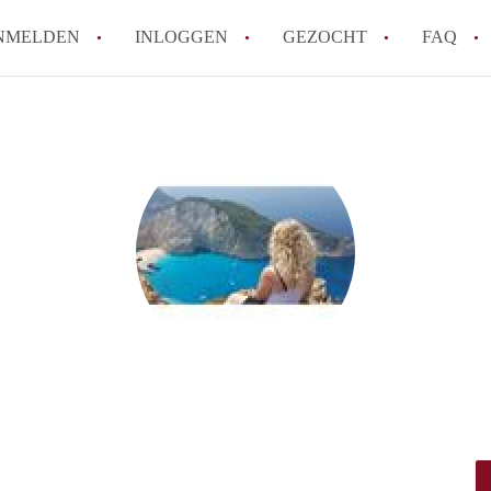
NMELDEN
INLOGGEN
GEZOCHT
FAQ
Hoe werkt Appartement Groningen
Hoeveel kost het om te reageren op een 
How to translate AppartementGroningen?
Wat is AppartementenGroningen?
Wat is de privacyverklaring van Apparte
Alle veelgestelde vragen