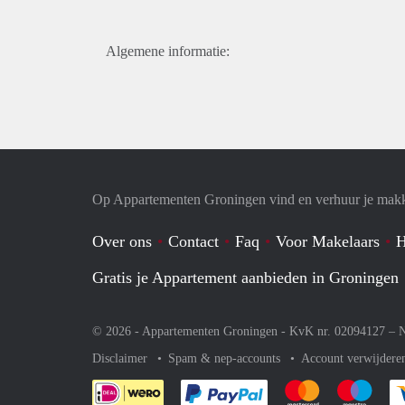
Algemene informatie:
Op Appartementen Groningen vind en verhuur je makk
Over ons
Contact
Faq
Voor Makelaars
H
Gratis je Appartement aanbieden in Groningen
© 2026 - Appartementen Groningen - KvK nr. 02094127 –
N
Disclaimer
Spam & nep-accounts
Account verwijdere
Je rekent gemakkelijk af 
Je rekent gemak
Je rek