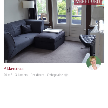
VERHUURD
Natal
Akkerstraat
2
70 m
· 3 kamers · Per direct - Onbepaalde tijd