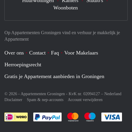
Huurwoningen
Kamers
Studio's
Woonboten
Op Appartementen Groningen vind en verhuur je makkelijk je
Appartement
Over ons
Contact
Faq
Voor Makelaars
Herroepingsrecht
Gratis je Appartement aanbieden in Groningen
© 2026 - Appartementen Groningen - KvK nr. 02094127 –
Nederland
Disclaimer
Spam & nep-accounts
Account verwijderen
Je rekent gemakkelijk af met Paypal
Je rekent gemakkelijk af met M
Je rekent gemakkelij
Je re