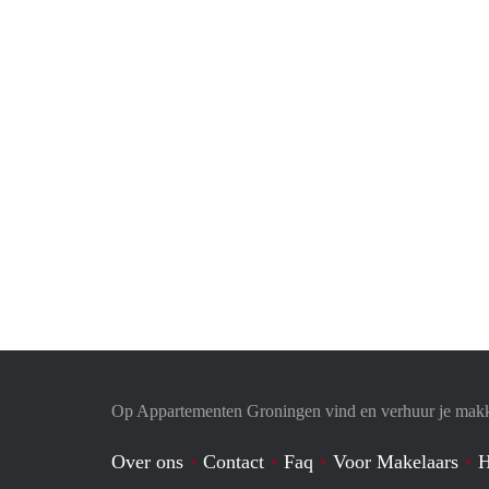
Op Appartementen Groningen vind en verhuur je makk
Over ons
Contact
Faq
Voor Makelaars
H