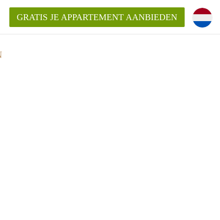
GRATIS JE APPARTEMENT AANBIEDEN
N
Appartement in Groningen?
mentenGroningen?