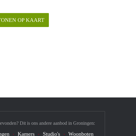
TONEN OP KAART
gevonden? Dit is ons andere aanbod in Groningen:
ngen
Kamers
Studio's
Woonboten