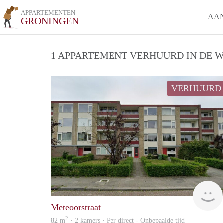
APPARTEMENTEN
AA
GRONINGEN
1 APPARTEMENT VERHUURD IN DE W
VERHUURD
Meteoorstraat
2
82 m
· 2 kamers · Per direct - Onbepaalde tijd