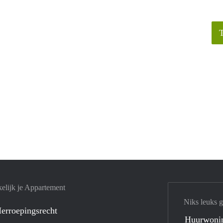
elijk je Appartement
Niks leuks 
erroepingsrecht
Huurwoni