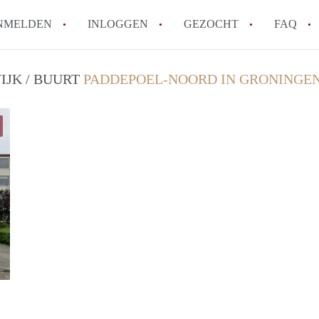
NMELDEN
INLOGGEN
GEZOCHT
FAQ
IJK / BUURT
PADDEPOEL-NOORD IN GRONINGE
Hoe werkt Appartement Groningen
Hoeveel kost het om te reageren op een 
How to translate AppartementGroningen?
Wat is AppartementenGroningen?
Wat is de privacyverklaring van Apparte
Alle veelgestelde vragen
GrunoVerhuur