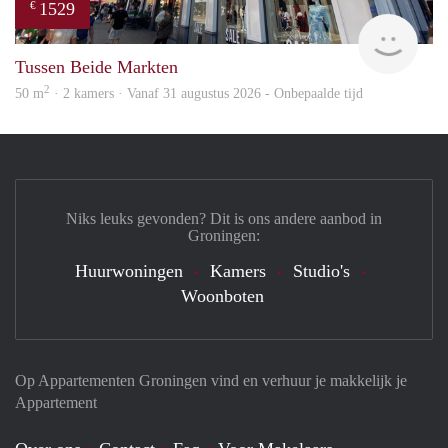
1529
€
Grun
Tussen Beide Markten
2
50 m
· 2 kamers · Vanaf 31 augustus 2026 - Onbepaalde tijd
Niks leuks gevonden? Dit is ons andere aanbod in
Groningen:
Huurwoningen
Kamers
Studio's
Woonboten
Op Appartementen Groningen vind en verhuur je makkelijk je
Appartement