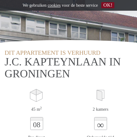
OK!
We gebruiken
cookies
voor de beste service
DIT APPARTEMENT IS VERHUURD
J.C. KAPTEYNLAAN IN
GRONINGEN
2
45 m
2 kamers
∞
08