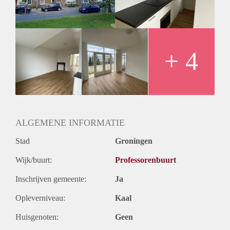
koelkast. De woning beschikt verder over een aparte
slaapkamer van ca 5 m2. Ook is de badkamer compleet
gerenoveerd en is er een balkon aanwezig.
Huurprijs
De huurprijs is € 1.421,- inclusief gas, water, elektra en
+ 4
internet.
Vanwege het hoge aantal aanvragen kunnen we niet op
iedereen reageren. Wij nodigen doorgaans circa 5 kandidaten
uit voor een bezichtiging. We kunnen helaas niet iedereen
persoonlijk beantwoorden of uitnodigingen.
ALGEMENE INFORMATIE
Stad
Groningen
Wijk/buurt:
Professorenbuurt
Inschrijven gemeente:
Ja
Opleverniveau:
Kaal
Huisgenoten:
Geen