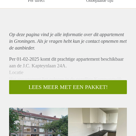
Per direct
Onbepaalde tijd
Op deze pagina vind je alle informatie over dit
appartement
in Groningen. Als je vragen hebt kun je contact opnemen met
de aanbieder.
Per 01-02-2025 komt dit prachtige appartement beschikbaar
aan de J.C. Kapteynlaan 24A.
Locatie
Het appartement ligt gelegen in de gezellige Korrewegwijk.
Verder ligt het centrum van Groningen op fietsafstand met
LEES MEER MET EEN PAKKET!
breed scala aan winkels, restaurants en cafés. De woning is
goed bereikbaar met het openbaar vervoer.
Indeling
Bij binnenkomst in de woning kom je eerst in de hal, die
toegang geeft tot de grote en lichte woonkamer met open
keuken. De open keuken is uitgerust met moderne
inbouwapparatuur, zoals een inductiekookplaat, oven en