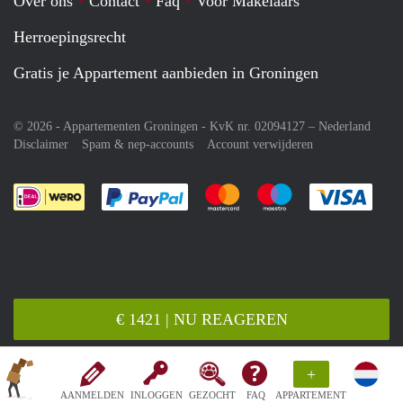
Over ons
Contact
Faq
Voor Makelaars
Herroepingsrecht
Gratis je Appartement aanbieden in Groningen
© 2026 - Appartementen Groningen - KvK nr. 02094127 –
Nederland
Disclaimer
Spam & nep-accounts
Account verwijderen
Je rekent gemakkelijk af met Paypal
Je rekent gemakkelijk af met M
Je rekent gemakkelij
Je re
€ 1421 | NU REAGEREN
+
AANMELDEN
INLOGGEN
GEZOCHT
FAQ
APPARTEMENT