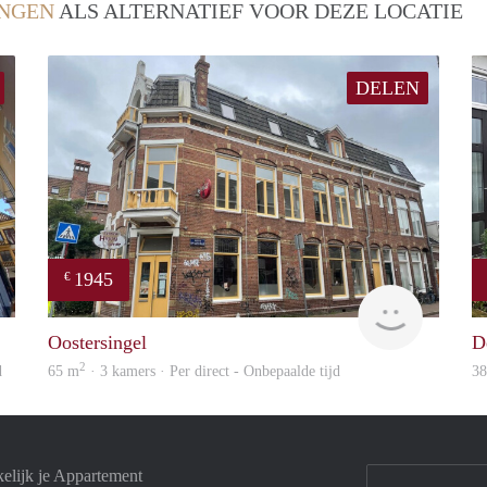
NGEN
ALS ALTERNATIEF VOOR DEZE LOCATIE
DELEN
1945
€
GrunoVerhuur
GrunoVer
Oostersingel
D
2
d
65 m
· 3 kamers · Per direct - Onbepaalde tijd
3
elijk je Appartement