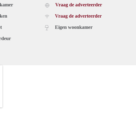
dkamer
Vraag de adverteerder
uken
Vraag de adverteerder
t
Eigen woonkamer
rdeur