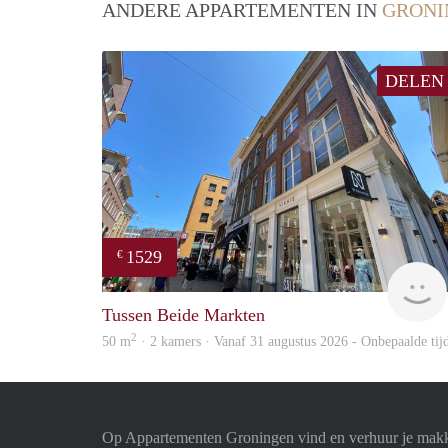
ANDERE APPARTEMENTEN IN
GRONI
DELEN
1529
€
Tussen Beide Markten
2
50 m
· 2 kamers · Vanaf 31 augustus 2026 - Onbepaalde tij
Op Appartementen Groningen vind en verhuur je makk