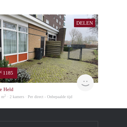
DELEN
1185
€
huur
GrunoVerhuur
e Held
2
8 m
· 2 kamers · Per direct - Onbepaalde tijd