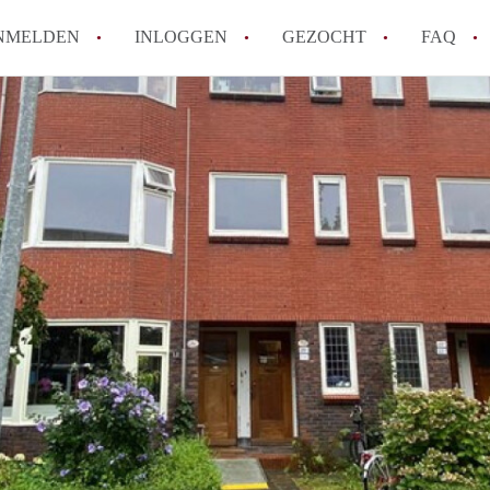
NMELDEN
INLOGGEN
GEZOCHT
FAQ
Hoe werkt Appartement Groningen
Hoeveel kost het om te reageren op een 
How to translate AppartementGroningen?
Wat is AppartementenGroningen?
Wat is de privacyverklaring van Apparte
Alle veelgestelde vragen