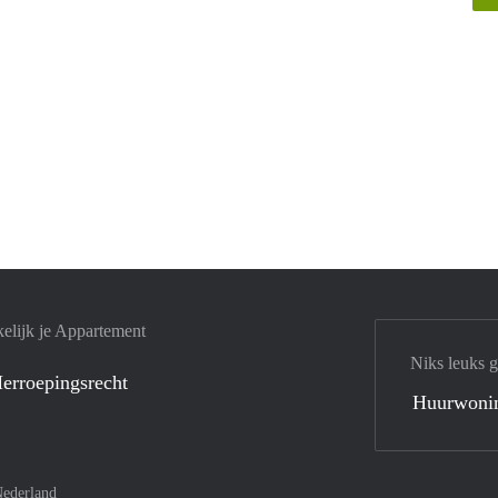
elijk je Appartement
Niks leuks 
erroepingsrecht
Huurwoni
ederland