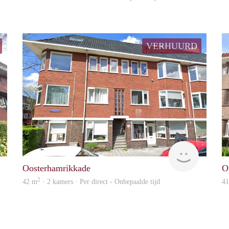
VERHUURD
GrunoVerhuur
GrunoVer
Oosterhamrikkade
O
2
42 m
· 2 kamers · Per direct - Onbepaalde tijd
4