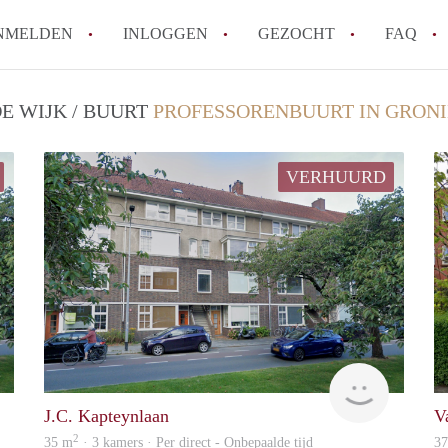
NMELDEN
INLOGGEN
GEZOCHT
FAQ
E WIJK / BUURT
PROFESSORENBUURT IN GRON
Hoe werkt Appartement Groningen
Hoeveel kost het om te reageren op een 
VERHUURD
How to translate AppartementGroningen?
Wat is AppartementenGroningen?
Wat is de privacyverklaring van Apparte
Alle veelgestelde vragen
GrunoVerhuur
GrunoVer
J.C. Kapteynlaan
V
2
35 m
· 3 kamers · Per direct - Onbepaalde tijd
3