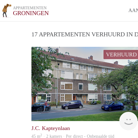
APPARTEMENTEN
AA
GRONINGEN
17 APPARTEMENTEN VERHUURD IN D
VERHUURD
J.C. Kapteynlaan
2
45 m
· 2 kamers · Per direct - Onbepaalde tijd