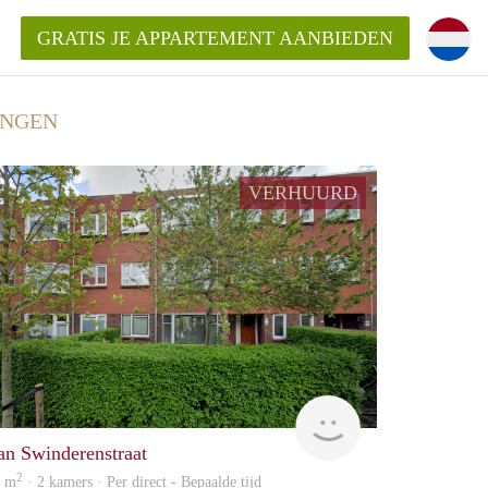
GRATIS JE APPARTEMENT AANBIEDEN
INGEN
Appartement in Groningen?
VERHUURD
mentenGroningen?
huur
GrunoVerhuur
an Swinderenstraat
2
7 m
· 2 kamers · Per direct - Bepaalde tijd