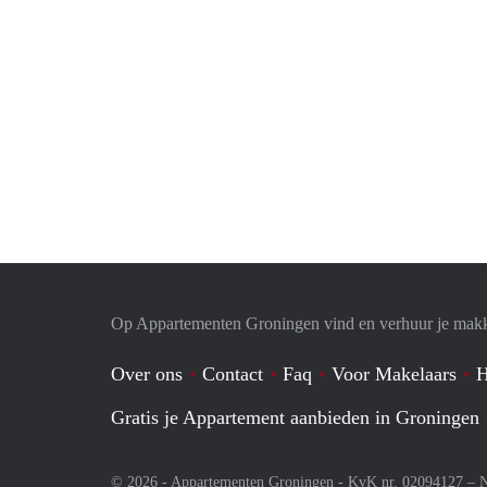
Op Appartementen Groningen vind en verhuur je makk
Over ons
Contact
Faq
Voor Makelaars
H
Gratis je Appartement aanbieden in Groningen
© 2026 - Appartementen Groningen - KvK nr. 02094127 –
N