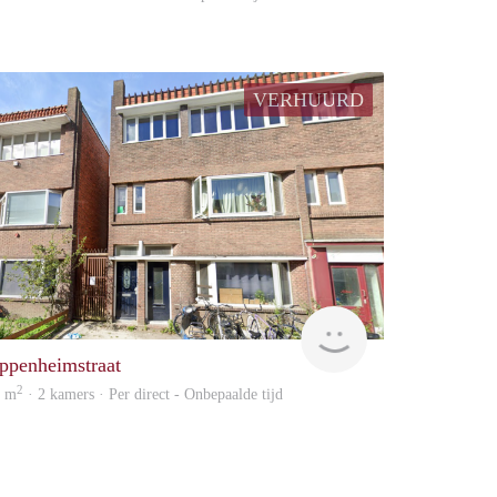
VERHUURD
huur
GrunoVerhuur
ppenheimstraat
2
1 m
· 2 kamers · Per direct - Onbepaalde tijd