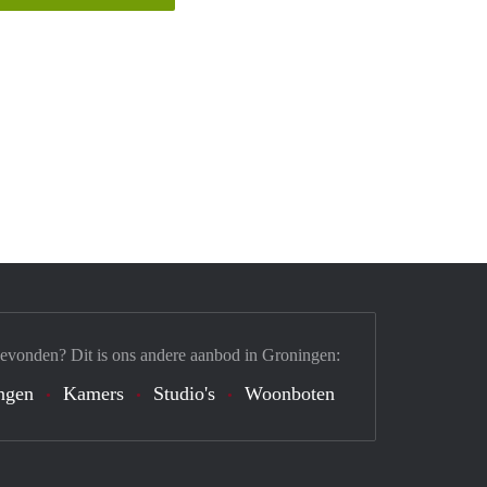
gevonden? Dit is ons andere aanbod in Groningen:
ngen
Kamers
Studio's
Woonboten