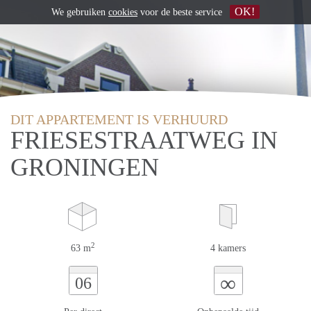
OK!
We gebruiken
cookies
voor de beste service
DIT APPARTEMENT IS VERHUURD
FRIESESTRAATWEG IN
GRONINGEN
2
63 m
4 kamers
∞
06