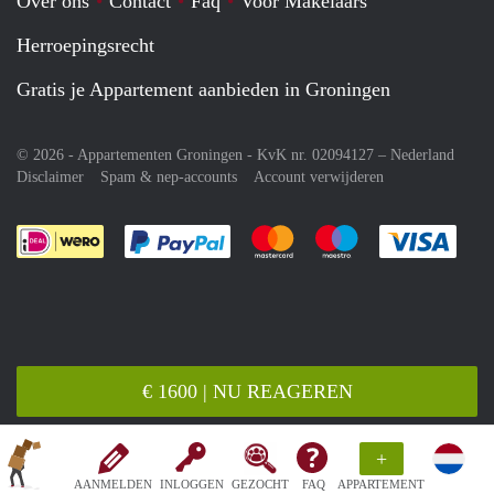
Over ons
Contact
Faq
Voor Makelaars
Herroepingsrecht
Gratis je Appartement aanbieden in Groningen
© 2026 - Appartementen Groningen - KvK nr. 02094127 –
Nederland
Disclaimer
Spam & nep-accounts
Account verwijderen
Je rekent gemakkelijk af met Paypal
Je rekent gemakkelijk af met M
Je rekent gemakkelij
Je re
€ 1600 | NU REAGEREN
+
AANMELDEN
INLOGGEN
GEZOCHT
FAQ
APPARTEMENT