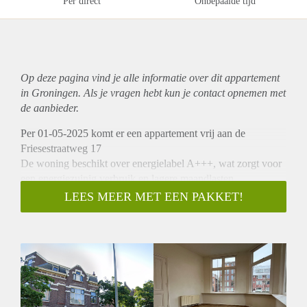
Per direct
Onbepaalde tijd
Op deze pagina vind je alle informatie over dit
appartement
in Groningen. Als je vragen hebt kun je contact opnemen met
de aanbieder.
Per 01-05-2025 komt er een appartement vrij aan de
Friesestraatweg 17
De woning beschikt over energielabel A+++, wat zorgt voor
een energiezuinig verbruik en lagere maandlasten.
Locatie:
LEES MEER MET EEN PAKKET!
Dit appartement is gelegen in de Kostverloren van
Groningen, een prettige en goed bereikbare omgeving met
alle voorzieningen in de buurt. Binnen enkele minuten zijn
het stadscentrum, winkels, supermarkten, openbaar vervoer
en uitvalswegen bereikbaar. De ligging maakt dit
appartement ideaal voor wie centraal wil wonen.
Indeling: