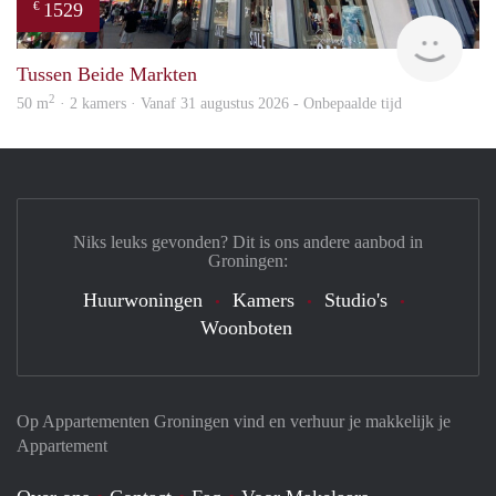
1529
€
Grun
Tussen Beide Markten
2
50 m
· 2 kamers · Vanaf 31 augustus 2026 - Onbepaalde tijd
Niks leuks gevonden? Dit is ons andere aanbod in
Groningen:
Huurwoningen
Kamers
Studio's
Woonboten
Op Appartementen Groningen vind en verhuur je makkelijk je
Appartement