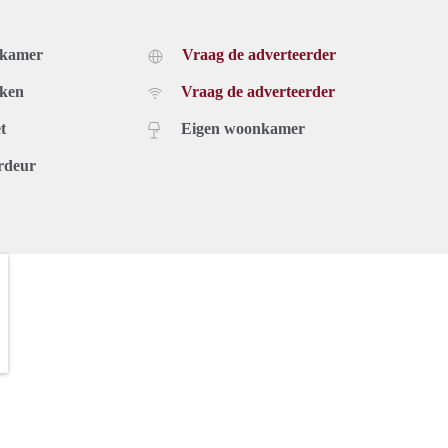
dkamer
Vraag de adverteerder
uken
Vraag de adverteerder
t
Eigen woonkamer
rdeur