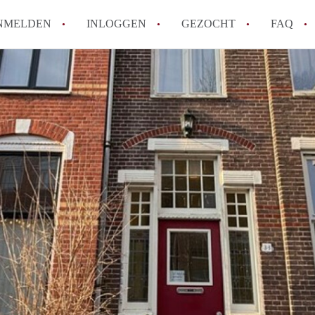
NMELDEN
INLOGGEN
GEZOCHT
FAQ
Hoe werkt Appartement Groningen
Hoeveel kost het om te reageren op een 
How to translate AppartementGroningen?
Wat is AppartementenGroningen?
Wat is de privacyverklaring van Apparte
Alle veelgestelde vragen