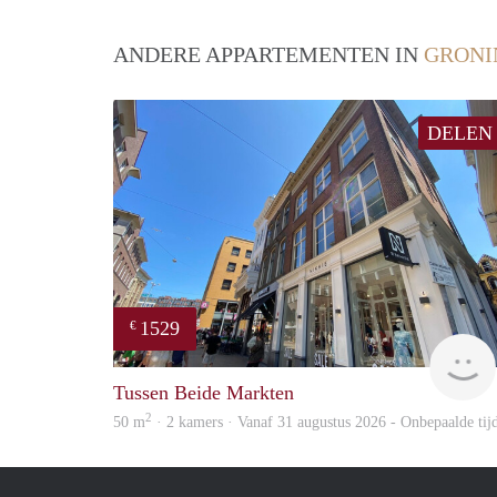
ANDERE APPARTEMENTEN IN
GRONI
DELEN
1529
€
Tussen Beide Markten
2
50 m
· 2 kamers · Vanaf 31 augustus 2026 - Onbepaalde tij