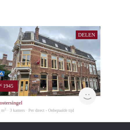
DELEN
1945
€
huur
GrunoVerhuur
ostersingel
2
5 m
· 3 kamers · Per direct - Onbepaalde tijd