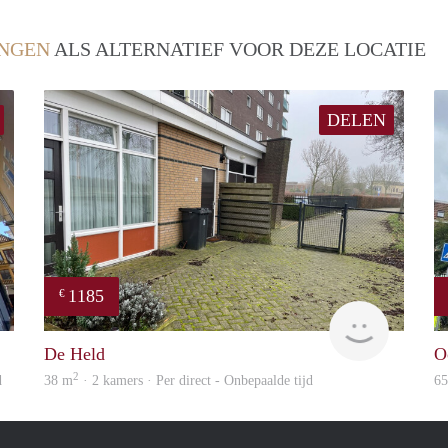
NGEN
ALS ALTERNATIEF VOOR DEZE LOCATIE
DELEN
1185
€
GrunoVerhuur
GrunoVer
De Held
O
2
d
38 m
· 2 kamers · Per direct - Onbepaalde tijd
6