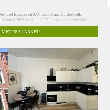
e Jozef Israëlsstraat 67A beschikbaar. Dit sfeervolle
 februari 2025 tot 31 juli 2025. Ideaal voor kortverblijf,
de stad.
 MET EEN PAKKET!
entrale buurt in Groningen. Alle benodigde voorzieningen
ermarkten, cafés, restaurants en winkels. Openbaar vervoer is
op andere plekken van de stad kunt zijn. Bovendien zijn de
ist.
akte van ca. 53m². Bij binnenkomst kom je in de lichte en
aglicht binnenlaat. De open keuken is uitgerust met moderne
kast. Er zijn twee gezellige slaapkamers, perfect voor een bed
 met een douche, wastafel en toilet. De gehele woning is goed
 water, elektriciteit, tv en internet. Huurtoeslag is niet
 op alle aanvragen reageren. We nodigen een select aantal