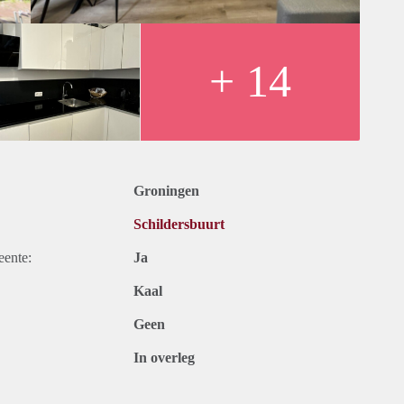
 je op tijd reageert!
+ 14
Groningen
Schildersbuurt
eente:
Ja
Kaal
Geen
In overleg