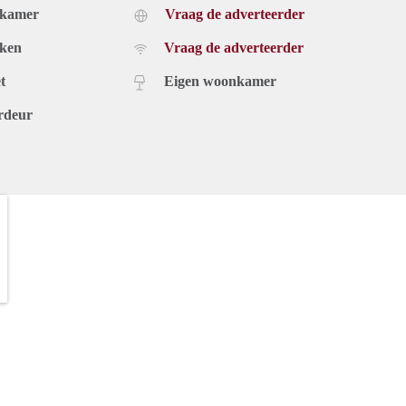
dkamer
Vraag de adverteerder
uken
Vraag de adverteerder
t
Eigen woonkamer
rdeur