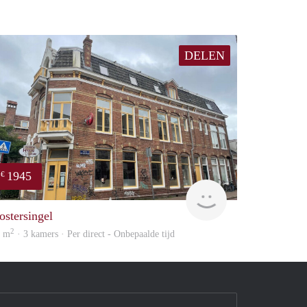
DELEN
1945
€
huur
GrunoVerhuur
ostersingel
2
5 m
· 3 kamers · Per direct - Onbepaalde tijd