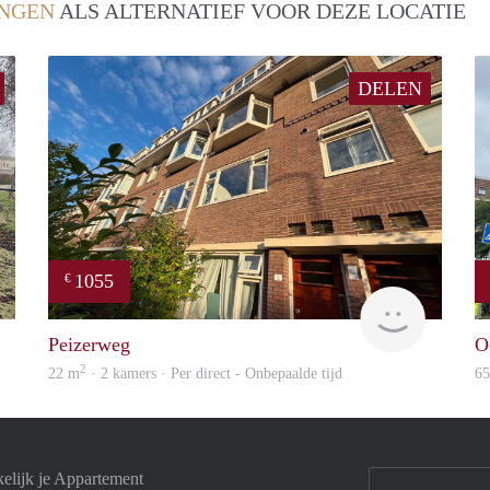
NGEN
ALS ALTERNATIEF VOOR DEZE LOCATIE
DELEN
1055
€
GrunoVerhuur
GrunoVer
Peizerweg
O
2
22 m
· 2 kamers · Per direct - Onbepaalde tijd
6
elijk je Appartement