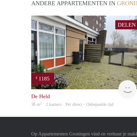
ANDERE APPARTEMENTEN IN
GRONI
DELEN
1185
€
De Held
2
38 m
· 2 kamers · Per direct - Onbepaalde tijd
Op Appartementen Groningen vind en verhuur je makk