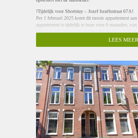
!Tijdelijk voor Shortstay – Jozef Israëlsstraat 67A!
Per 1 februari 2025 komt dit mooie appartement aan d
appartement is tijdelijk te huur voor 6 maanden, van 1
bijvoorbeeld voor werk, studie of tijdelijk verblijf in 
Locatie
LEES MEER
Het appartement is gelegen in een rustige en toch c
bevinden zich in de directe omgeving, waaronder sup
goed bereikbaar, waardoor je snel in het centrum of 
uitvalswegen snel bereikbaar voor wie met de auto re
Indeling
Dit appartement heeft een comfortabele woonoppervl
ruime woonkamer, die dankzij de grote ramen veel d
inbouwapparatuur, zoals een kookplaat, oven en koel
en eventueel een werkplek. De badkamer is compleet
onderhouden en instapklaar.
Huurprijs
De huurprijs bedraagt €1.165 per maand, inclusief gas,
mogelijk.
Vanwege de beperkte beschikbaarheid kunnen we niet