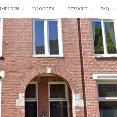
NMELDEN
INLOGGEN
GEZOCHT
FAQ
Hoe werkt Appartement Groningen
Hoeveel kost het om te reageren op een 
How to translate AppartementGroningen?
Wat is AppartementenGroningen?
Wat is de privacyverklaring van Apparte
Alle veelgestelde vragen