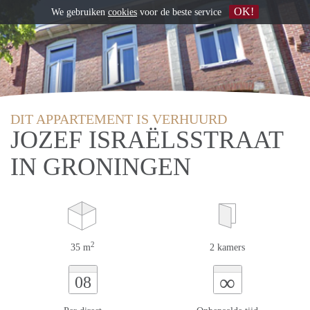
OK!
We gebruiken
cookies
voor de beste service
DIT APPARTEMENT IS VERHUURD
JOZEF ISRAËLSSTRAAT
IN GRONINGEN
2
35 m
2 kamers
∞
08