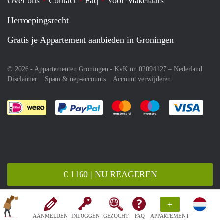
Over ons
Contact
Faq
Voor Makelaars
Herroepingsrecht
Gratis je Appartement aanbieden in Groningen
© 2026 - Appartementen Groningen - KvK nr. 02094127 –
Nederland
Disclaimer
Spam & nep-accounts
Account verwijderen
Je rekent gemakkelijk af met Paypal
Je rekent gemakkelijk af met M
Je rekent gemakkelij
Je re
€ 1160 | NU REAGEREN
+
AANMELDEN
INLOGGEN
GEZOCHT
FAQ
APPARTEMENT