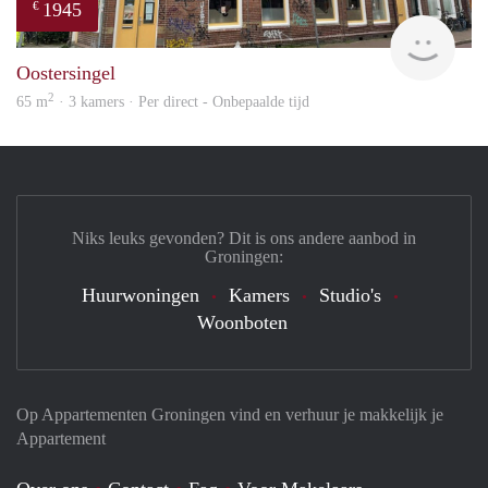
1945
€
Grun
Oostersingel
2
65 m
· 3 kamers · Per direct - Onbepaalde tijd
Niks leuks gevonden? Dit is ons andere aanbod in
Groningen:
Huurwoningen
Kamers
Studio's
Woonboten
Op Appartementen Groningen vind en verhuur je makkelijk je
Appartement