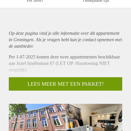
Per direct
Onbepaalde tijd
Op deze pagina vind je alle informatie over dit
appartement
in Groningen. Als je vragen hebt kun je contact opnemen met
de aanbieder.
Per 1-07-2025 komen deze twee appartementen beschikbaar
aan Jozef Israëlsstraat 67 (LET OP: Huurtoeslag NIET
mogelijk).
Locatie
Het appartement is gelegen aan de rand van het centrum van
LEES MEER MET EEN PAKKET!
Groningen. Openbaar vervoer, cafés, winkels en
sportfaciliteiten bevinden zich op loopafstand. Met de fiets
ben je snel bij de belangrijkste onderwijsinstellingen van de
stad, zoals de Rijksuniversiteit Groningen en de
Hanzehogeschool.
Indeling
Appartement 67C ligt op de eerste verdieping en heeft een