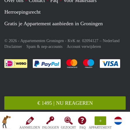
Over ons
Contact
Faq
Voor Makelaars
Herroepingsrecht
Gratis je Appartement aanbieden in Groningen
© 2026 - Appartementen Groningen - KvK nr. 02094127 –
Nederland
Disclaimer
Spam & nep-accounts
Account verwijderen
Je rekent gemakkelijk af met Paypal
Je rekent gemakkelijk af met M
Je rekent gemakkelij
Je re
€ 1495 | NU REAGEREN
+
AANMELDEN
INLOGGEN
GEZOCHT
FAQ
APPARTEMENT