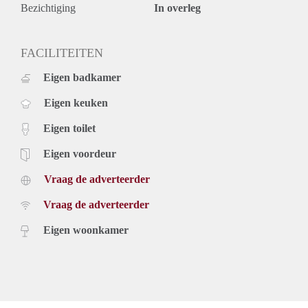
- Grote achtertuin
Bezichtiging
In overleg
- A++
Kandidaten/ geïnteresseerden
We ontvangen veel belangstelling voor deze woning.
FACILITEITEN
Als u een informatieverzoek heeft ingediend of een
Eigen badkamer
bezichtiging heeft aangevraagd en u ontvangt van ons geen
reactie, dan kunt u ervan uitgaan dat de verhuurder inmiddels
Eigen keuken
heeft gekozen voor andere kandidaten.
Eigen toilet
Eigen voordeur
Vraag de adverteerder
Vraag de adverteerder
Eigen woonkamer