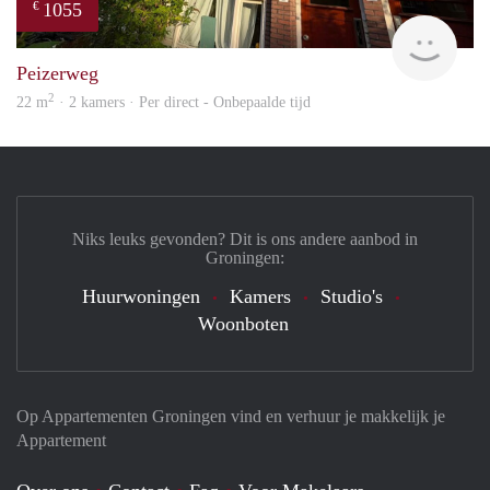
1055
€
Grun
Peizerweg
2
22 m
· 2 kamers · Per direct - Onbepaalde tijd
Niks leuks gevonden? Dit is ons andere aanbod in
Groningen:
Huurwoningen
Kamers
Studio's
Woonboten
Op Appartementen Groningen vind en verhuur je makkelijk je
Appartement