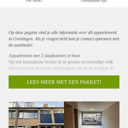
Per direct
Onbepaalde tijd
Op deze pagina vind je alle informatie over dit
appartement
in Groningen. Als je vragen hebt kun je contact opnemen met
de aanbieder.
Appartement met 2 slaapkamers te huur
Op een fantastische locatie in de groene en levendige wijk
Selwerd komt dit mooie appartement aan de Acacialaan 47
beschikbaar.
De wijk staat bekend om zijn ruime opzet, uitstekende
LEES MEER MET EEN PAKKET!
voorzieningen en de ideale ligging ten opzichte van zowel de
stad als diverse onderwijsinstellingen.
Binnen enkele minuten fiets je naar het Zernike Campus, het
centrum van Groningen en meerdere supermarkten en
sportfaciliteiten.
kortom Een ideale plek voor wie wil genieten van een
rustige, groene woonomgeving met alle voorzieningen