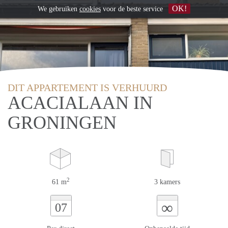
OK!
We gebruiken
cookies
voor de beste service
DIT APPARTEMENT IS VERHUURD
ACACIALAAN IN
GRONINGEN
2
61 m
3 kamers
∞
07