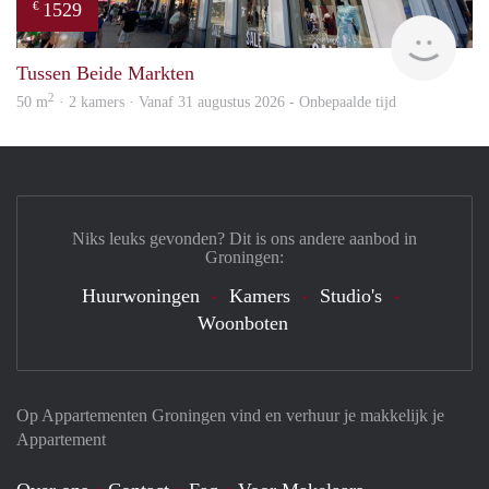
1529
€
Grun
Tussen Beide Markten
2
50 m
· 2 kamers · Vanaf 31 augustus 2026 - Onbepaalde tijd
Niks leuks gevonden? Dit is ons andere aanbod in
Groningen:
Huurwoningen
Kamers
Studio's
Woonboten
Op Appartementen Groningen vind en verhuur je makkelijk je
Appartement