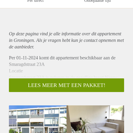
Per direct
Onbepaalde tijd
Op deze pagina vind je alle informatie over dit
appartement
in Groningen. Als je vragen hebt kun je contact opnemen met
de aanbieder.
Per 01-11-2024 komt dit appartement beschikbaar aan de
Smaragdstraat 23A
Locatie
Smaragdstraat 23A is gelegen in de gezellige buurt Nieuw-
West, waar alle voorzieningen gemakkelijk per fiets te
LEES MEER MET EEN PAKKET!
bereiken zijn.
Indeling
Bij binnenkomst treft u de sfeervolle woonkamer en de
keuken. Daarnaast beschikt de woning over een badkamer
met douche/bad, toilet en wastafel. Verder is er een aparte
slaapkamer aanwezig.
Huurprijs