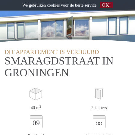
OK!
We gebruiken
cookies
voor de beste service
DIT APPARTEMENT IS VERHUURD
SMARAGDSTRAAT IN
GRONINGEN
2
40 m
2 kamers
∞
09