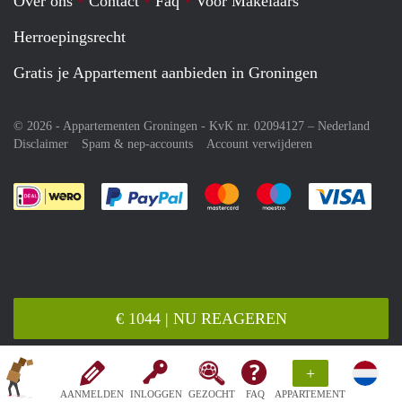
Over ons
Contact
Faq
Voor Makelaars
Herroepingsrecht
Gratis je Appartement aanbieden in Groningen
© 2026 - Appartementen Groningen - KvK nr. 02094127 –
Nederland
Disclaimer
Spam & nep-accounts
Account verwijderen
Je rekent gemakkelijk af met Paypal
Je rekent gemakkelijk af met M
Je rekent gemakkelij
Je re
€ 1044 | NU REAGEREN
+
AANMELDEN
INLOGGEN
GEZOCHT
FAQ
APPARTEMENT