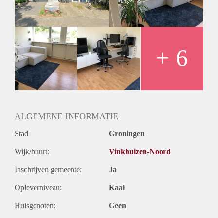
De huurprijs bedraagt: €1.029,- incl. € 150,- voorschot voor
de kosten gas, water en elektra.
+ 6
ALGEMENE INFORMATIE
Stad
Groningen
Wijk/buurt:
Vinkhuizen-Noord
Inschrijven gemeente:
Ja
Opleverniveau:
Kaal
Huisgenoten:
Geen