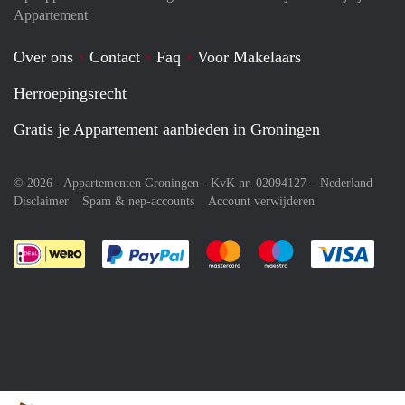
Appartement
Over ons
Contact
Faq
Voor Makelaars
Herroepingsrecht
Gratis je Appartement aanbieden in Groningen
© 2026 - Appartementen Groningen - KvK nr. 02094127 –
Nederland
Disclaimer
Spam & nep-accounts
Account verwijderen
Je rekent gemakkelijk af met Paypal
Je rekent gemakkelijk af met M
Je rekent gemakkelij
Je re