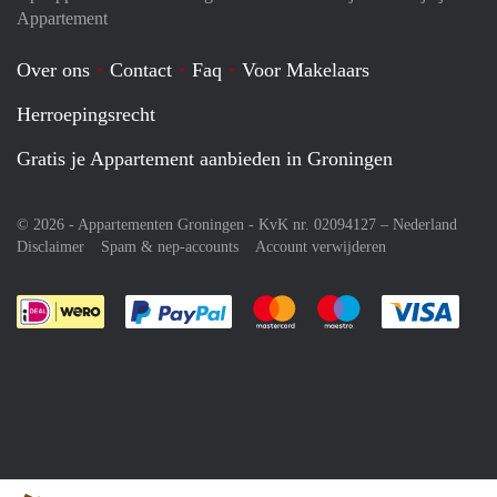
Appartement
Over ons
Contact
Faq
Voor Makelaars
Herroepingsrecht
Gratis je Appartement aanbieden in Groningen
© 2026 - Appartementen Groningen - KvK nr. 02094127 –
Nederland
Disclaimer
Spam & nep-accounts
Account verwijderen
Je rekent gemakkelijk af met Paypal
Je rekent gemakkelijk af met M
Je rekent gemakkelij
Je re