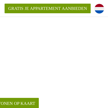
GRATIS JE APPARTEMENT AANBIEDEN
Appartement in Groningen?
mentenGroningen?
TONEN OP KAART