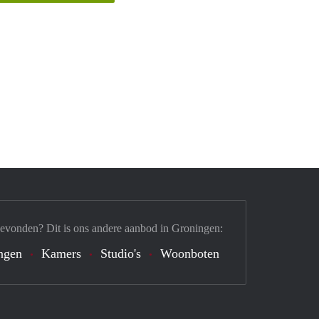
gevonden? Dit is ons andere aanbod in Groningen:
ngen
Kamers
Studio's
Woonboten