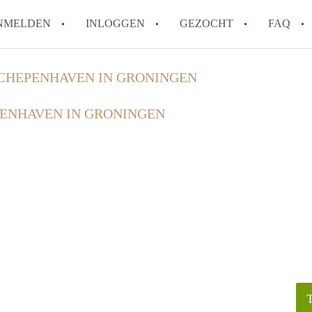
NMELDEN
INLOGGEN
GEZOCHT
FAQ
HEPENHAVEN IN GRONINGEN
Hoe werkt Appartement Groningen
ENHAVEN IN GRONINGEN
Hoeveel kost het om te reageren op een 
How to translate AppartementGroningen?
Wat is AppartementenGroningen?
Wat is de privacyverklaring van Apparte
Alle veelgestelde vragen