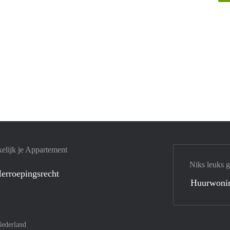
elijk je Appartement
Niks leuks 
erroepingsrecht
Huurwoni
ederland