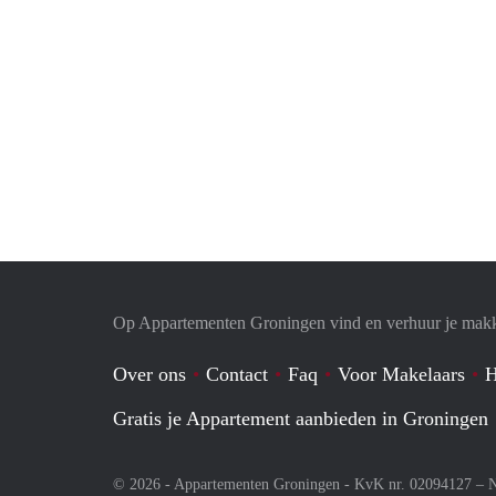
Op Appartementen Groningen vind en verhuur je makk
Over ons
Contact
Faq
Voor Makelaars
H
Gratis je Appartement aanbieden in Groningen
© 2026 - Appartementen Groningen - KvK nr. 02094127 –
N