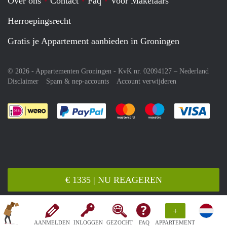
Over ons
Contact
Faq
Voor Makelaars
Herroepingsrecht
Gratis je Appartement aanbieden in Groningen
© 2026 - Appartementen Groningen - KvK nr. 02094127 –
Nederland
Disclaimer
Spam & nep-accounts
Account verwijderen
Je rekent gemakkelijk af met Paypal
Je rekent gemakkelijk af met M
Je rekent gemakkelij
Je re
€ 1335 | NU REAGEREN
+
AANMELDEN
INLOGGEN
GEZOCHT
FAQ
APPARTEMENT