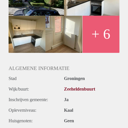
De kamer heeft een oppervlakte van circa 42m2.
Huurprijs
De huurprijs bedraagt: €1.335,54,- incl voorschot van €100,-
g/w/e/i
+ 6
ALGEMENE INFORMATIE
Stad
Groningen
Wijk/buurt:
Zeeheldenbuurt
Inschrijven gemeente:
Ja
Opleverniveau:
Kaal
Huisgenoten:
Geen