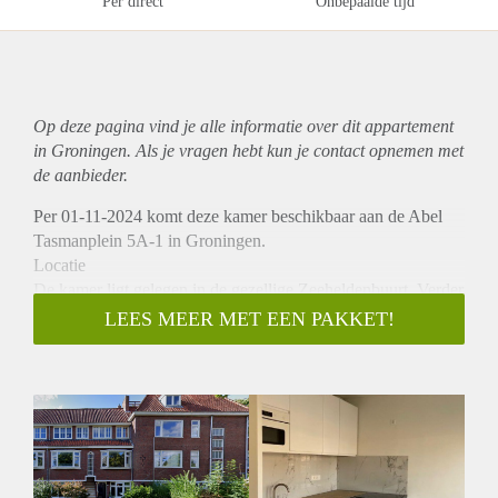
Per direct
Onbepaalde tijd
Op deze pagina vind je alle informatie over dit
appartement
in Groningen. Als je vragen hebt kun je contact opnemen met
de aanbieder.
Per 01-11-2024 komt deze kamer beschikbaar aan de Abel
Tasmanplein 5A-1 in Groningen.
Locatie
De kamer ligt gelegen in de gezellige Zeeheldenbuurt. Verder
ligt het centrum van Groningen op loopafstand met breed
LEES MEER MET EEN PAKKET!
scala aan winkels, restaurants en cafés. Ook is het treinstation
op loopafstand.
Indeling
Bij binnenkomst kom je binnen in de woonkamer met open
keuken, die van alle voorziening is voorzien. Daarnaast heb
je een eigen badkamer en beschikt de woning over twee
slaapkamers. Verder is er ook nog een fijn balkon aanwezig.