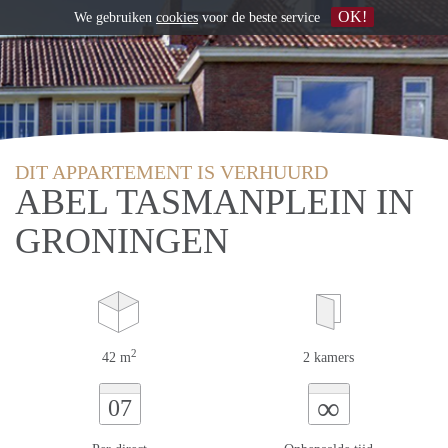
OK!
We gebruiken
cookies
voor de beste service
DIT APPARTEMENT IS VERHUURD
ABEL TASMANPLEIN IN
GRONINGEN
2
42 m
2 kamers
∞
07