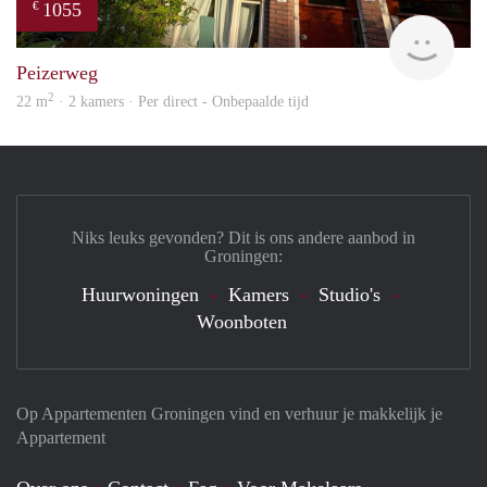
1055
€
Grun
Peizerweg
2
22 m
· 2 kamers · Per direct - Onbepaalde tijd
Niks leuks gevonden? Dit is ons andere aanbod in
Groningen:
Huurwoningen
Kamers
Studio's
Woonboten
Op Appartementen Groningen vind en verhuur je makkelijk je
Appartement