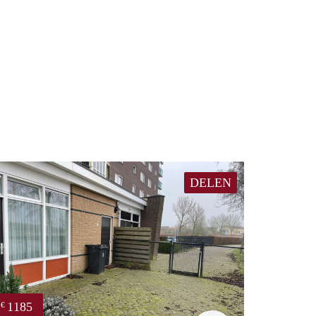
DELEN
1185
€