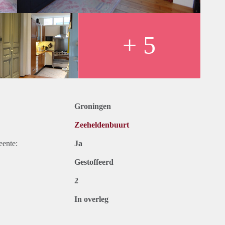
in de zon)
ing
+ 5
 12 en maximaal 24 maanden.
Groningen
Zeeheldenbuurt
eente:
Ja
Gestoffeerd
2
In overleg