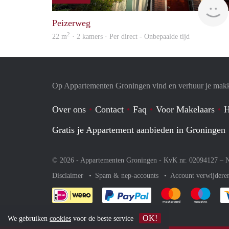
Peizerweg
2
22 m
· 2 kamers · Per direct - Onbepaalde tijd
Op Appartementen Groningen vind en verhuur je makk
Over ons
Contact
Faq
Voor Makelaars
H
Gratis je Appartement aanbieden in Groningen
© 2026 - Appartementen Groningen - KvK nr. 02094127 –
N
Disclaimer
Spam & nep-accounts
Account verwijdere
Je rekent gemakkelijk af 
Je rekent gemak
Je rek
OK!
We gebruiken
cookies
voor de beste service