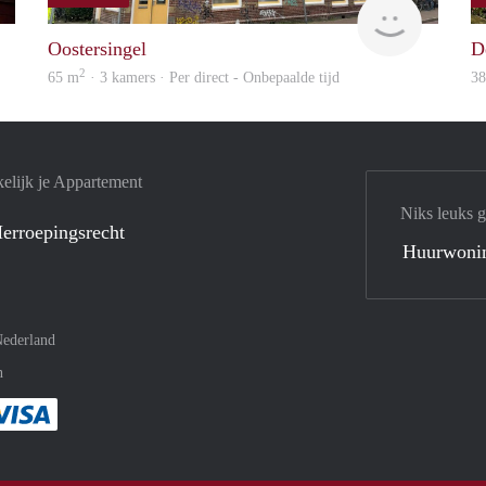
GrunoVerhuur
GrunoVer
Oostersingel
D
2
65 m
· 3 kamers · Per direct - Onbepaalde tijd
3
elijk je Appartement
Niks leuks 
erroepingsrecht
Huurwoni
ederland
n
met Paypal
kelijk af met Mastercard
ent gemakkelijk af met Meastro
Je rekent gemakkelijk af met Visa