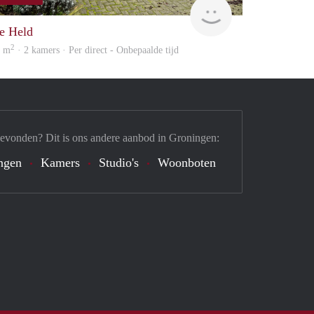
huur
GrunoVerhuur
e Held
2
8 m
· 2 kamers · Per direct - Onbepaalde tijd
gevonden? Dit is ons andere aanbod in Groningen:
ngen
Kamers
Studio's
Woonboten