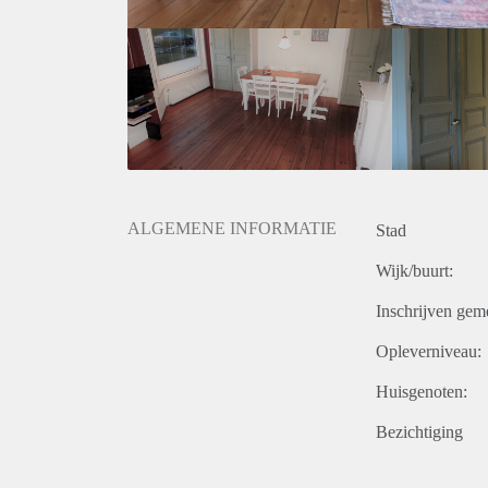
- voortuin, achtertuin en dakterras (altijd een plekje 
- niet beschikbaar voor studenten
- Volledig centrale verwarming, deels vloerverwarm
- 12 zonnepanelen aanwezig.
De woning is per direct beschikbaar voor minimaal
ALGEMENE INFORMATIE
Stad
Wijk/buurt:
Inschrijven gem
Opleverniveau:
Huisgenoten:
Bezichtiging