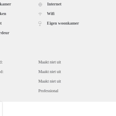
dkamer
Internet
uken
Wifi
t
Eigen woonkamer
rdeur
d:
Maakt niet uit
d:
Maakt niet uit
Maakt niet uit
Professional