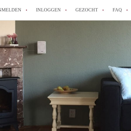
NMELDEN
INLOGGEN
GEZOCHT
FAQ
Hoe werkt Appartement Groningen
Hoeveel kost het om te reageren op een 
How to translate AppartementGroningen?
Wat is AppartementenGroningen?
Wat is de privacyverklaring van Apparte
Alle veelgestelde vragen