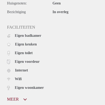
Huisgenoten:
Geen
Dus, lijkt je dit wat? Neem contact op.
Komen kijken geeft altijd een beter beeld dan de (zonder
Bezichtiging
In overleg
groothoeklens) genomen foto's :-)
FACILITEITEN
Eigen badkamer
Eigen keuken
Eigen toilet
Eigen voordeur
Internet
Wifi
Eigen woonkamer
MEER