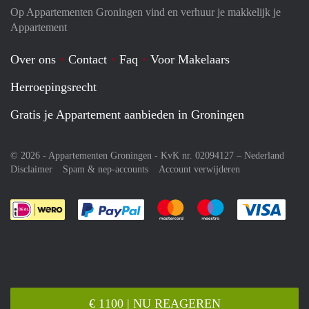
Op Appartementen Groningen vind en verhuur je makkelijk je
Appartement
Over ons
Contact
Faq
Voor Makelaars
Herroepingsrecht
Gratis je Appartement aanbieden in Groningen
© 2026 - Appartementen Groningen - KvK nr. 02094127 –
Nederland
Disclaimer
Spam & nep-accounts
Account verwijderen
Je rekent gemakkelijk af met Paypal
Je rekent gemakkelijk af met M
Je rekent gemakkelij
Je re
€ 1100 | NU REAGEREN