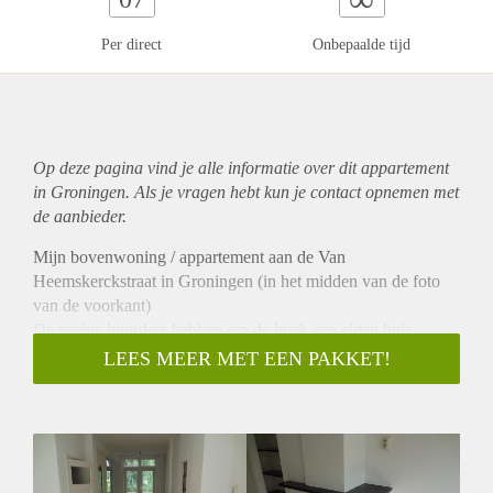
Per direct
Onbepaalde tijd
Op deze pagina vind je alle informatie over dit
appartement
in Groningen. Als je vragen hebt kun je contact opnemen met
de aanbieder.
Mijn bovenwoning / appartement aan de Van
Heemskerckstraat in Groningen (in het midden van de foto
van de voorkant)
De vorige huurders hebben om de hoek een eigen huis
gekocht omdat de buurt goed bevalt.
LEES MEER MET EEN PAKKET!
Ben jij hun opvolger?
Geen kamerverhuur.
De specificaties:
- een ruime, lichte bovenwoning in de Zeeheldenbuurt, aan
de zuidkant van het stadscentrum, +/- 90 m2