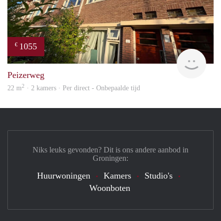
1055
€
Grun
Peizerweg
2
22 m
· 2 kamers · Per direct - Onbepaalde tijd
Niks leuks gevonden? Dit is ons andere aanbod in
Groningen:
Huurwoningen
Kamers
Studio's
Woonboten