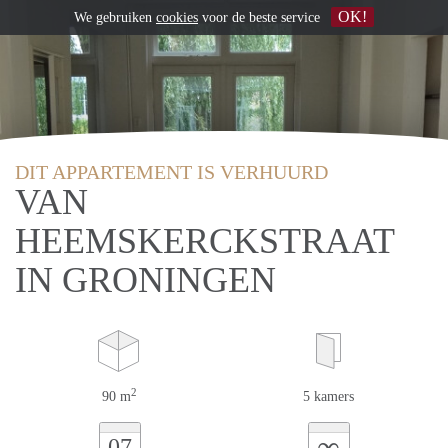
OK!
We gebruiken
cookies
voor de beste service
DIT APPARTEMENT IS VERHUURD
VAN
HEEMSKERCKSTRAAT
IN GRONINGEN
2
90 m
5 kamers
∞
07