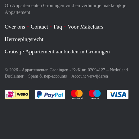
Op Appartementen Groningen vind en verhuur je makkelijk je
Appartement
Over ons
Contact
Faq
Voor Makelaars
Herroepingsrecht
Gratis je Appartement aanbieden in Groningen
© 2026 - Appartementen Groningen - KvK nr. 02094127 –
Nederland
Disclaimer
Spam & nep-accounts
Account verwijderen
Je rekent gemakkelijk af met Paypal
Je rekent gemakkelijk af met M
Je rekent gemakkelij
Je re