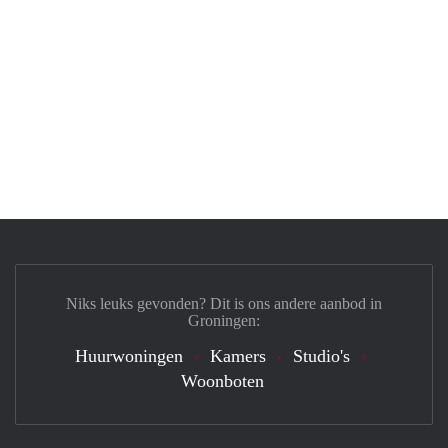
Niks leuks gevonden? Dit is ons andere aanbod in
Groningen:
Huurwoningen
Kamers
Studio's
Woonboten