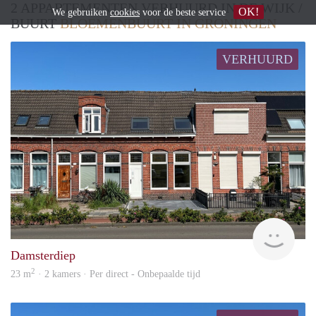
2 APPARTEMENTEN VERHUURD IN DE WIJK /
OK!
We gebruiken
cookies
voor de beste service
BUURT
BLOEMENBUURT IN GRONINGEN
VERHUURD
Grun
Damsterdiep
2
23 m
· 2 kamers · Per direct - Onbepaalde tijd