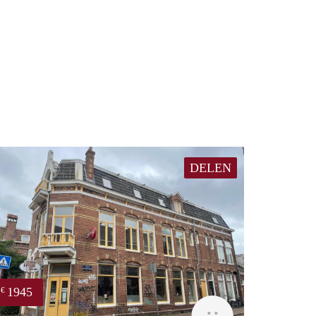
DELEN
1945
€
huur
GrunoVerhuur