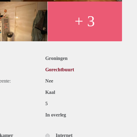
+ 3
Groningen
Gorechtbuurt
eente:
Nee
Kaal
5
In overleg
dkamer
Internet