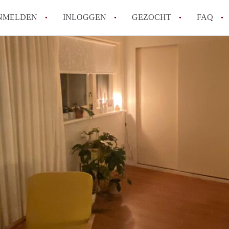
NMELDEN
INLOGGEN
GEZOCHT
FAQ
Hoe werkt Appartement Groningen
Hoeveel kost het om te reageren op een 
How to translate AppartementGroningen?
Wat is AppartementenGroningen?
Wat is de privacyverklaring van Apparte
Alle veelgestelde vragen