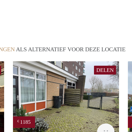
NGEN
ALS ALTERNATIEF VOOR DEZE LOCATIE
DELEN
1185
€
GrunoVerhuur
GrunoVer