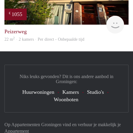
1055
€
Grun
Peizerweg
2
22 m
· 2 kamers · Per direct - Onbepaalde tijd
Niks leuks gevonden? Dit is ons andere aanbod in
Groningen:
Huurwoningen
Kamers
Studio's
Woonboten
Op Appartementen Groningen vind en verhuur je makkelijk je
Appartement