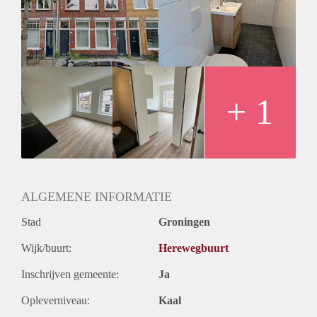
uit voor een bezichtiging. We kunnen helaas niet iedereen
persoonlijk beantwoorden of uitnodigingen.
+ 1
ALGEMENE INFORMATIE
Stad
Groningen
Wijk/buurt:
Herewegbuurt
Inschrijven gemeente:
Ja
Opleverniveau:
Kaal