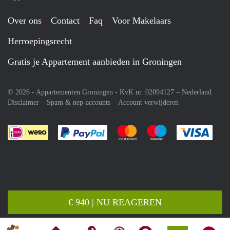
Over ons
Contact
Faq
Voor Makelaars
Herroepingsrecht
Gratis je Appartement aanbieden in Groningen
© 2026 - Appartementen Groningen - KvK nr. 02094127 –
Nederland
Disclaimer
Spam & nep-accounts
Account verwijderen
Je rekent gemakkelijk af met Paypal
Je rekent gemakkelijk af met M
Je rekent gemakkelij
Je re
€ 940 | NU REAGEREN