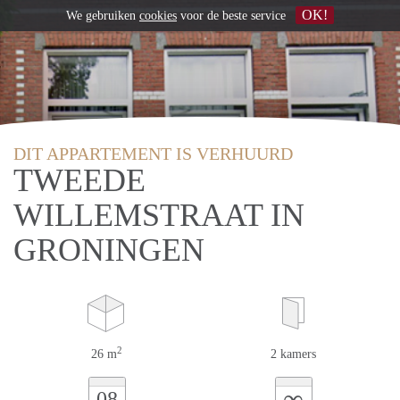
OK!
We gebruiken
cookies
voor de beste service
DIT APPARTEMENT IS VERHUURD
TWEEDE
WILLEMSTRAAT IN
GRONINGEN
2
26 m
2 kamers
∞
08