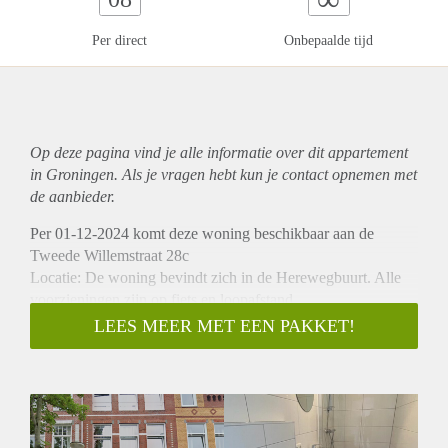
Per direct
Onbepaalde tijd
Op deze pagina vind je alle informatie over dit
appartement
in Groningen. Als je vragen hebt kun je contact opnemen met
de aanbieder.
Per 01-12-2024 komt deze woning beschikbaar aan de
Tweede Willemstraat 28c
Locatie: De woning bevindt zich in de Herewegbuurt. Alle
voorzieningen zijn op fiets en loopafstand.
Indeling: De woning heeft een woonkamer met open keuken,
LEES MEER MET EEN PAKKET!
slaapkamer en eigen badkamer.
Huurprijs: De huurprijs bedraagt €940,- incl. €100,-
voorschot
Vanwege het hoge aantal aanvragen kunnen we niet op
iedereen reageren. Wij nodigen doorgaans circa 5 kandidaten