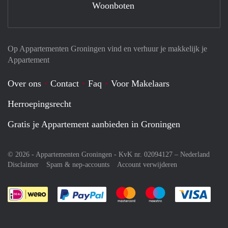
Woonboten
Op Appartementen Groningen vind en verhuur je makkelijk je
Appartement
Over ons
Contact
Faq
Voor Makelaars
Herroepingsrecht
Gratis je Appartement aanbieden in Groningen
© 2026 - Appartementen Groningen - KvK nr. 02094127 –
Nederland
Disclaimer
Spam & nep-accounts
Account verwijderen
Je rekent gemakkelijk af met Paypal
Je rekent gemakkelijk af met M
Je rekent gemakkelij
Je re