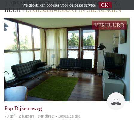
1 APPARTEMENT VERHUURD IN DE WIJK /
OK!
We gebruiken
cookies
voor de beste service
BUURT
ULGERSMABUURT IN GRONINGEN
VERHUURD
Wiet
Pop Dijkemaweg
2
70 m
· 2 kamers · Per direct - Bepaalde tijd