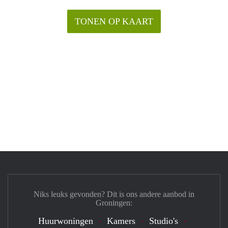
TONEN OP KAART
Niks leuks gevonden? Dit is ons andere aanbod in
Groningen:
Huurwoningen
Kamers
Studio's