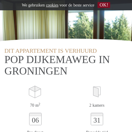
OK!
We gebruiken
cookies
voor de beste service
DIT APPARTEMENT IS VERHUURD
POP DIJKEMAWEG IN
GRONINGEN
2
70 m
2 kamers
06
31