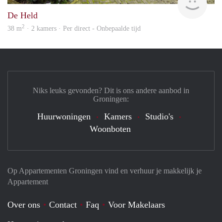
De Held
2
38 m
· 2 kamers · Per direct - Onbepaalde tijd
Niks leuks gevonden? Dit is ons andere aanbod in
Groningen:
Huurwoningen
Kamers
Studio's
Woonboten
Op Appartementen Groningen vind en verhuur je makkelijk je
Appartement
Over ons
Contact
Faq
Voor Makelaars